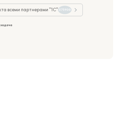
та всеми партнерами "1С"
575930
 задача