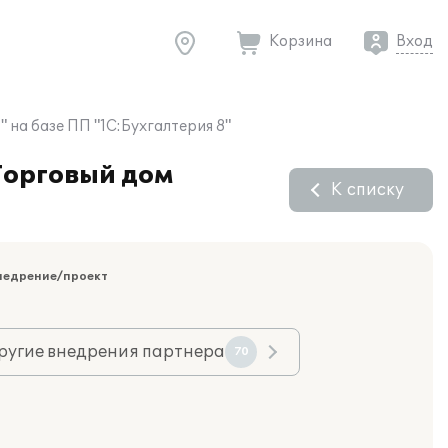
Корзина
Вход
на базе ПП "1С:Бухгалтерия 8"
Торговый дом
К списку
недрение/проект
ругие внедрения партнера
70