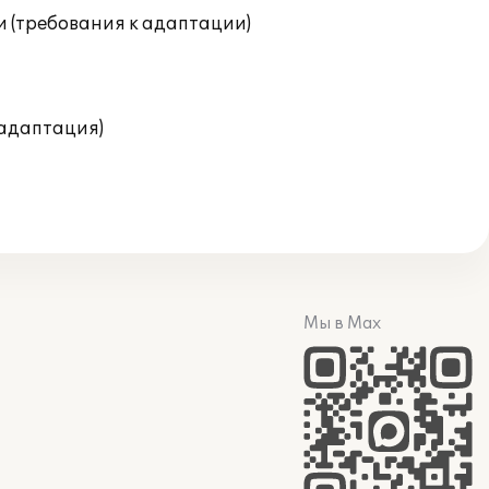
и (требования к адаптации)
(адаптация)
Мы в Max