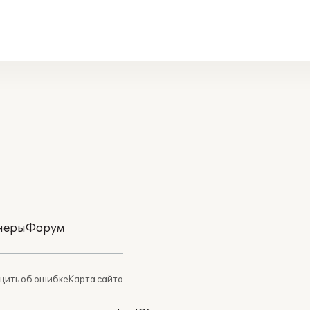
неры
Форум
ить об ошибке
Карта сайта