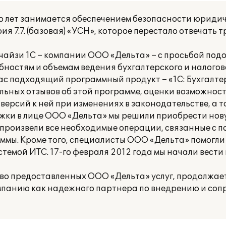
 лет занимается обеспечением безопасности юридич
ия 7.7. (базовая) «УСН», которое перестало отвечать
айзи 1С – компании ООО «Дельта» – с просьбой подо
остям и объемам ведения бухгалтерского и налогово
с подходящий программный продукт – «1С: Бухгалтер
льных отзывов об этой программе, оценки возможнос
версий к ней при изменениях в законодательстве, а 
ки в лице ООО «Дельта» мы решили приобрести нов
произвели все необходимые операции, связанные с п
ммы. Кроме того, специалисты ООО «Дельта» помогли
стемой ИТС. 17-го февраля 2012 года мы начали вести
во предоставленных ООО «Дельта» услуг, продолжае
компанию как надежного партнера по внедрению и со