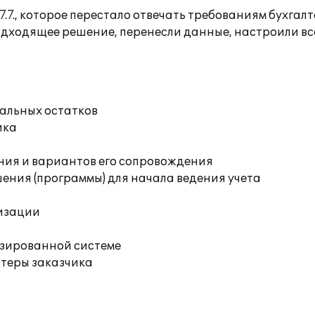
.7., которое перестало отвечать требованиям бухгалт
 подходящее решение, перенесли данные, настроили в
чальных остатков
ика
ния и вариантов его сопровождения
ения (программы) для начала ведения учета
изации
изированной системе
ютеры заказчика