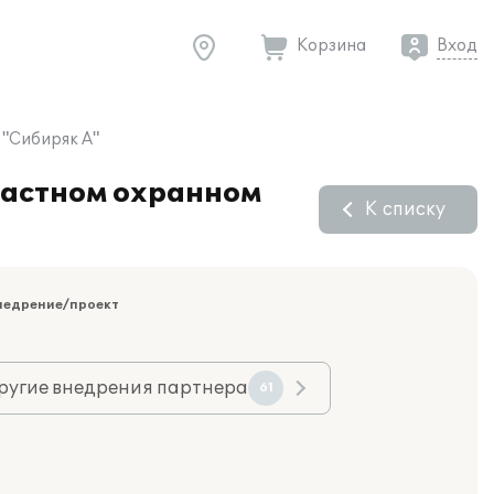
Корзина
Вход
"Сибиряк А"
частном охранном
К списку
недрение/проект
ругие внедрения партнера
61