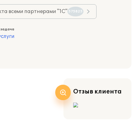
та всеми партнерами "1С"
575825
 задача
слуги
Отзыв клиента