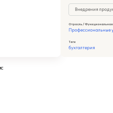
Внедрения продук
Отрасль / Функциональная
Профессиональные у
Теги
бухгалтерия
и: