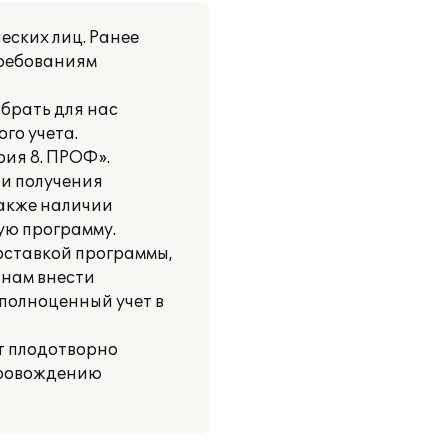
еских лиц. Ранее
 требованиям
брать для нас
го учета.
ия 8. ПРОФ».
ти получения
также наличии
ую программу.
оставкой программы,
 нам внести
 полноценный учет в
т плодотворно
провождению