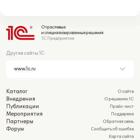
Отраслевые
и специализированные решения
1С:Предприятие
Другие сайты 1С
Каталог
О сайте
Внедрения
О решениях 1С
Публикации
Прайс-лист
Мероприятия
Поддержка
Партнеры
Обратная связь
Форум
Сообщить об ошибке
Карта сайта