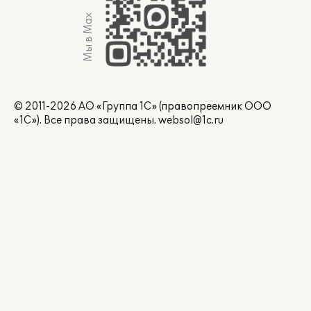
Мы в Max
© 2011-2026 АО «Группа 1С» (правопреемник ООО
«1С»). Все права защищены.
websol@1c.ru