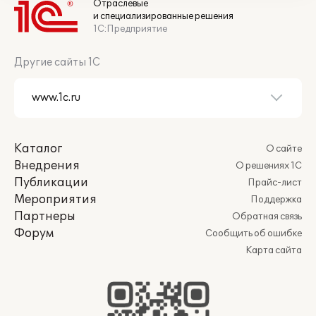
Отраслевые
и специализированные решения
1С:Предприятие
Другие сайты 1С
Каталог
О сайте
Внедрения
О решениях 1С
Публикации
Прайс-лист
Мероприятия
Поддержка
Партнеры
Обратная связь
Форум
Сообщить об ошибке
Карта сайта