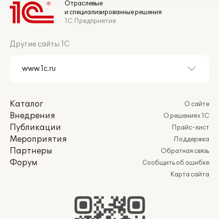
Отраслевые
и специализированные решения
1С:Предприятие
Другие сайты 1С
Каталог
О сайте
Внедрения
О решениях 1С
Публикации
Прайс-лист
Мероприятия
Поддержка
Партнеры
Обратная связь
Форум
Сообщить об ошибке
Карта сайта