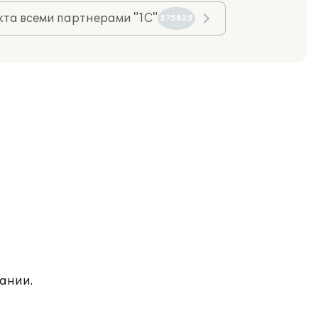
та всеми партнерами "1С"
575825
ании.