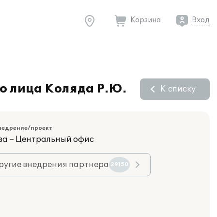
Корзина
Вход
о лица Коляда Р.Ю.
К списку
недрение/проект
ва – Центральный офис
ругие внедрения партнера
29150