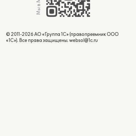
Мы в Max
© 2011-2026 АО «Группа 1С» (правопреемник ООО
«1С»). Все права защищены.
websol@1c.ru