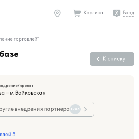
Корзина
Вход
ление торговлей"
 базе
К списку
недрение/проект
а – м. Войковская
ругие внедрения партнера
1266
влей 8