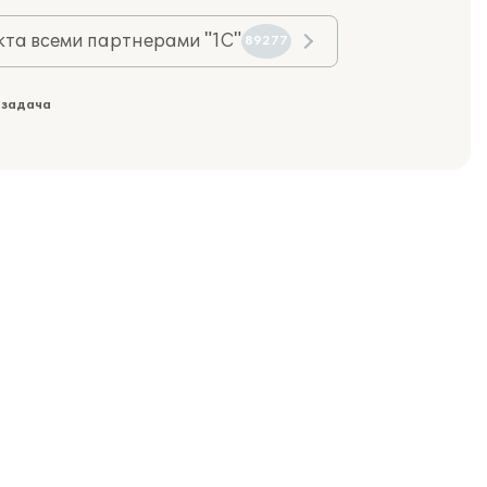
та всеми партнерами "1С"
89277
 задача