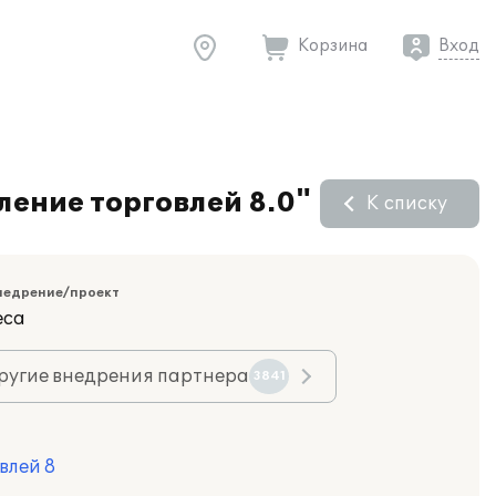
Корзина
Вход
ление торговлей 8.0"
К списку
недрение/проект
еса
ругие внедрения партнера
3841
влей 8