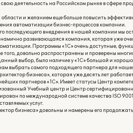
 свою деятельность на Российском рынке в сфере пр
й области и желанием еще больше повысить эффекти
дения автоматизации бизнес-процессов компании.
его последующего внедрения в нашей компании мы ос
динамично развивающаяся компания, которая уже оче
оматизации. Программы «1С» очень доступные, функ
е того, довольно распространены и проверены мног
анный выбор, было наличие у «1С» большой и хорошо
о нам выбрать самого подходящего партнера для наше
рхитектор бизнеса», которая уже десять лет работае
нейших партнеров «1С». Имеет статусы Центр компет
ризованный Учебный центр и Центр сертифицирован
ирован по международной системе качества ISO 9001:
ставляемых услуг.
ектор бизнеса» довольны и намерены его продолжать