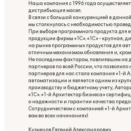
Наша компания с 1996 года осуществляет
дистрибьюция масел.
В связи с большой конкуренцией в данно
мы столкнулась с необходимостью прове
При выборе программного продукта для 
продукции фирмы «1С». «1С» - крупная, 
на рынке программных продуктов для авт
отличным механизмом обновления и, кром
Не последним фактором, повлиявшим на д
партнеров по всей России, что позволил
партнеров для нас стала компания «1-й А
автоматизации и является одним из круп
производству и бюджетному учету, Авто
«1С». «1-й Архитектор бизнеса» сертифиц
о надежности и гарантии качества предо
Сотрудничеством с компанией «1-й Архит
вам во всех начинаниях!
Кузнецов Евгений Александрович