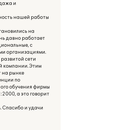
одажа и
вность нашей работы
тановились на
нь давно работает
циональные, с
ими организациями.
 развитой сети
й компании. Этим
т на рынке
енции по
ного обучения фирмы
2000, а это говорит
. Спасибо и удачи