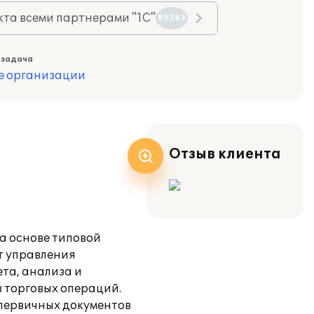
та всеми партнерами "1С"
89283
 задача
е организации
Отзыв клиента
а основе типовой
т управления
та, анализа и
 торговых операций.
 первичных документов