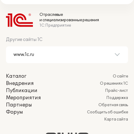
Отраслевые
и специализированные решения
1С:Предприятие
Другие сайты 1С
Каталог
О сайте
Внедрения
О решениях 1С
Публикации
Прайс-лист
Мероприятия
Поддержка
Партнеры
Обратная связь
Форум
Сообщить об ошибке
Карта сайта