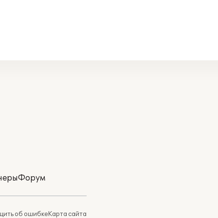
неры
Форум
ить об ошибке
Карта сайта