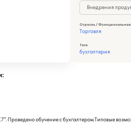
Внедрения продук
Отрасль / Функциональная
Торговля
Теги
бухгалтерия
и:
.7". Проведено обучение с бухгалтером.Типовые воз