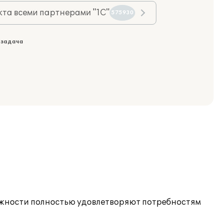
та всеми партнерами "1С"
575930
 задача
можности полностью удовлетворяют потребностям