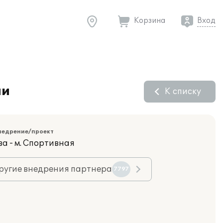
Корзина
Вход
ии
К списку
недрение/проект
ва - м. Спортивная
ругие внедрения партнера
7797