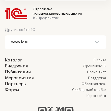
Отраслевые
и специализированные решения
1С:Предприятие
Другие сайты 1С
Каталог
О сайте
Внедрения
О решениях 1С
Публикации
Прайс-лист
Мероприятия
Поддержка
Партнеры
Обратная связь
Форум
Сообщить об ошибке
Карта сайта