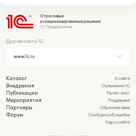
Отраслевые
и специализированные решения
1С:Предприятие
Другие сайты 1С
Каталог
О сайте
Внедрения
О решениях 1С
Публикации
Прайс-лист
Мероприятия
Поддержка
Партнеры
Обратная связь
Форум
Сообщить об ошибке
Карта сайта