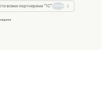
та всеми партнерами "1С"
575930
 задача