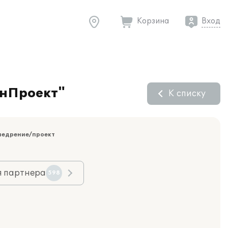
Корзина
Вход
онПроект"
К списку
недрение/проект
я партнера
598