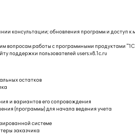
инии консультации; обновления программ и доступ к
им вопросам работы с программными продуктами "1С
ту поддержки пользователей users.v8.1c.ru
чальных остатков
ика
ния и вариантов его сопровождения
ения (программы) для начала ведения учета
изированной системе
ютеры заказчика