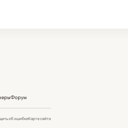
неры
Форум
ить об ошибке
Карта сайта