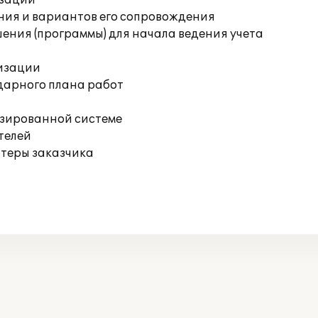
изации
ния и вариантов его сопровождения
ения (программы) для начала ведения учета
изации
дарного плана работ
изированной системе
телей
ютеры заказчика