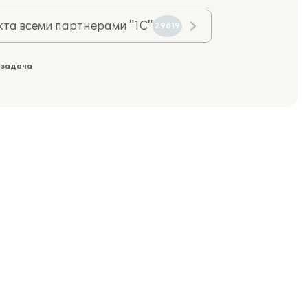
та всеми партнерами "1С"
29619
 задача