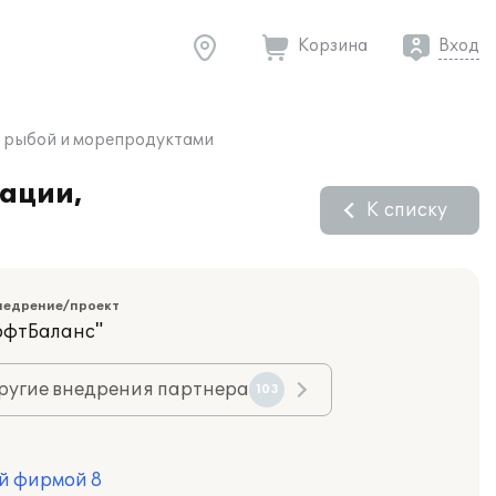
Корзина
Вход
й рыбой и морепродуктами
зации,
К списку
недрение/проект
офтБаланс"
ругие внедрения партнера
103
й фирмой 8