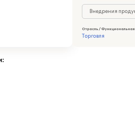
Внедрения продук
Отрасль / Функциональная
Торговля
и: