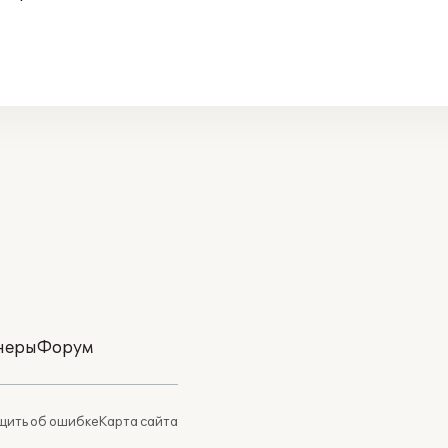
неры
Форум
ить об ошибке
Карта сайта