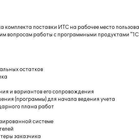
а комплекта поставки ИТС на рабочее место пользов
им вопросам работы с программными продуктами "1С
чальных остатков
ика
ния и вариантов его сопровождения
ения (программы) для начала ведения учета
дарного плана работ
изированной системе
телей
ютеры заказчика