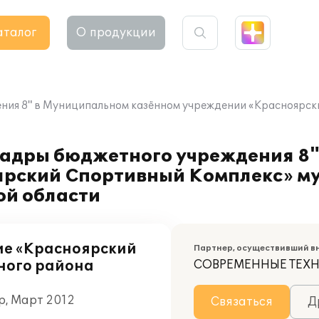
аталог
О продукции
ения 8" в Муниципальном казённом учреждении «Красноярс
кадры бюджетного учреждения 8
ярский Спортивный Комплекс» м
ой области
ие «Красноярский
Партнер, осуществивший в
ного района
СОВРЕМЕННЫЕ ТЕХ
р, Март 2012
Связаться
Д