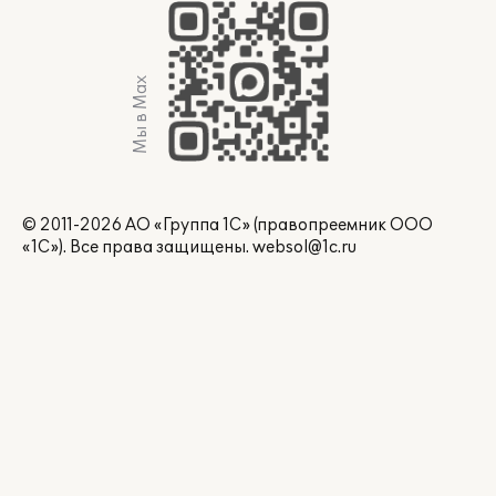
Мы в Max
© 2011-2026 АО «Группа 1С» (правопреемник ООО
«1С»). Все права защищены.
websol@1c.ru