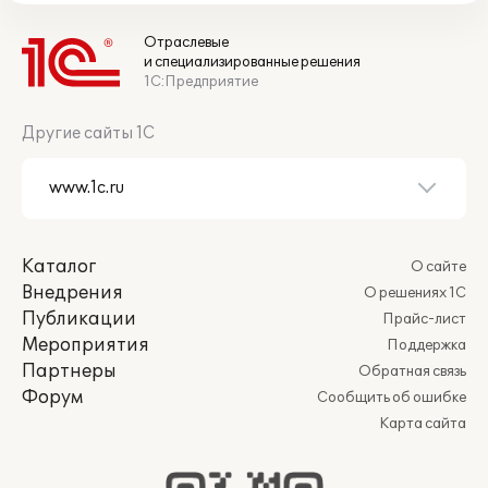
Отраслевые
и специализированные решения
1С:Предприятие
Другие сайты 1С
Каталог
О сайте
Внедрения
О решениях 1С
Публикации
Прайс-лист
Мероприятия
Поддержка
Партнеры
Обратная связь
Форум
Сообщить об ошибке
Карта сайта