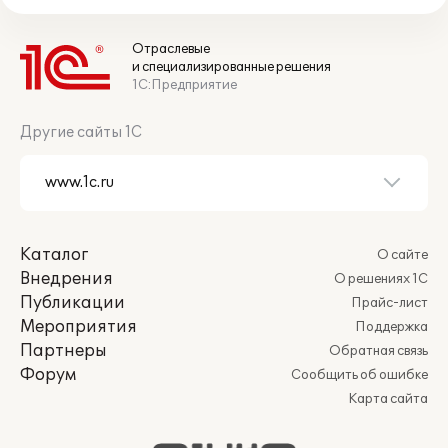
Отраслевые
и специализированные решения
1С:Предприятие
Другие сайты 1С
Каталог
О сайте
Внедрения
О решениях 1С
Публикации
Прайс-лист
Мероприятия
Поддержка
Партнеры
Обратная связь
Форум
Сообщить об ошибке
Карта сайта