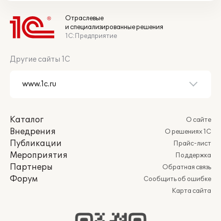
Отраслевые
и специализированные решения
1С:Предприятие
Другие сайты 1С
Каталог
О сайте
Внедрения
О решениях 1С
Публикации
Прайс-лист
Мероприятия
Поддержка
Партнеры
Обратная связь
Форум
Сообщить об ошибке
Карта сайта