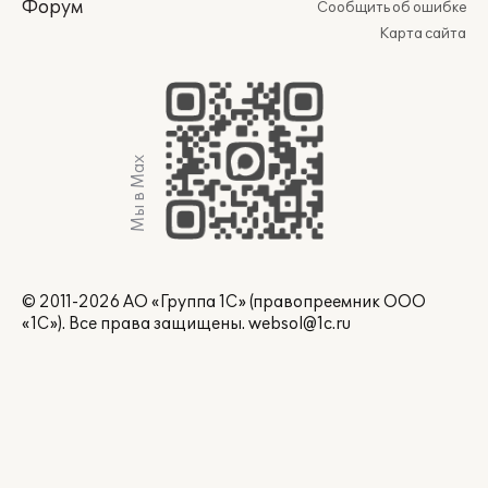
Форум
Сообщить об ошибке
Карта сайта
Мы в Max
© 2011-2026 АО «Группа 1С» (правопреемник ООО
«1С»). Все права защищены.
websol@1c.ru