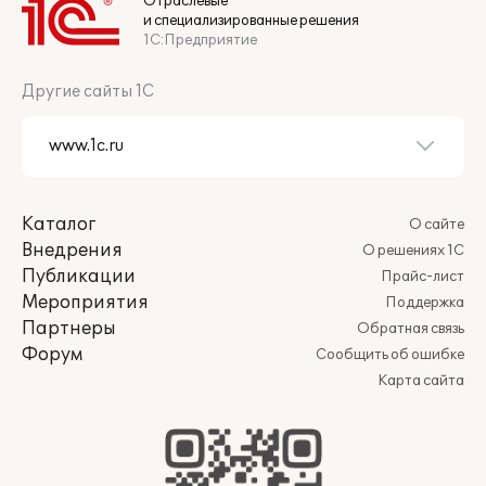
Отраслевые
и специализированные решения
1С:Предприятие
Другие сайты 1С
Каталог
О сайте
Внедрения
О решениях 1С
Публикации
Прайс-лист
Мероприятия
Поддержка
Партнеры
Обратная связь
Форум
Сообщить об ошибке
Карта сайта