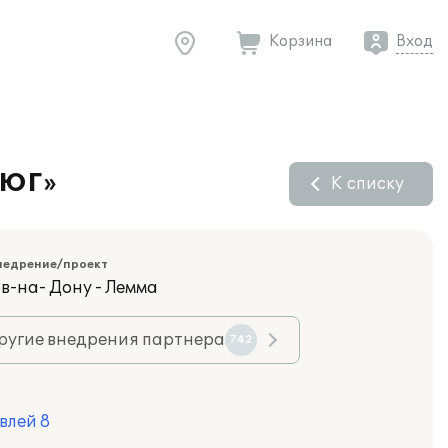
Корзина
Вход
-ЮГ»
К списку
недрение/проект
в-на- Дону - Лемма
ругие внедрения партнера
742
влей 8