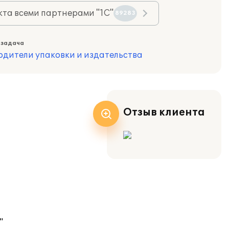
та всеми партнерами "1С"
89283
 задача
одители упаковки и издательства
Отзыв клиента
"