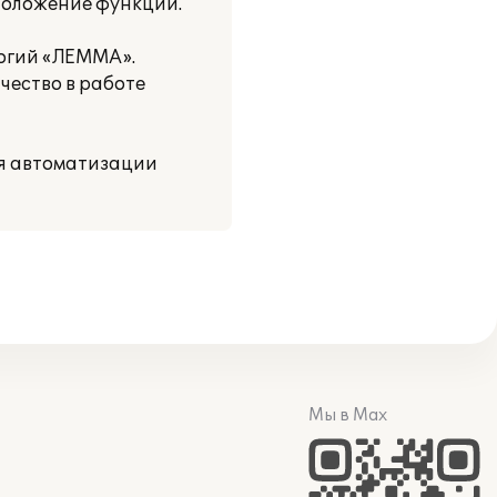
сположение функций.
огий «ЛЕММА».
чество в работе
ля автоматизации
Мы в Max