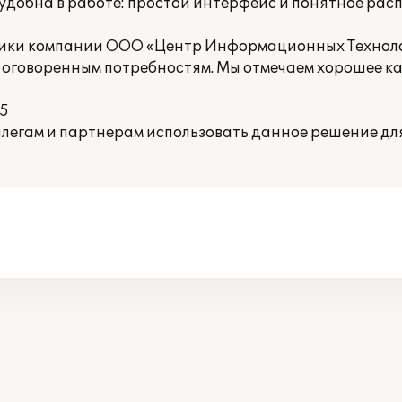
 удобна в работе: простой интерфейс и понятное ра
ники компании ООО «Центр Информационных Технол
 оговоренным потребностям. Мы отмечаем хорошее ка
 5
ллегам и партнерам использовать данное решение д