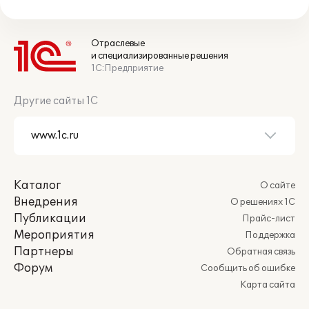
Отраслевые
и специализированные решения
1С:Предприятие
Другие сайты 1С
Каталог
О сайте
Внедрения
О решениях 1С
Публикации
Прайс-лист
Мероприятия
Поддержка
Партнеры
Обратная связь
Форум
Сообщить об ошибке
Карта сайта