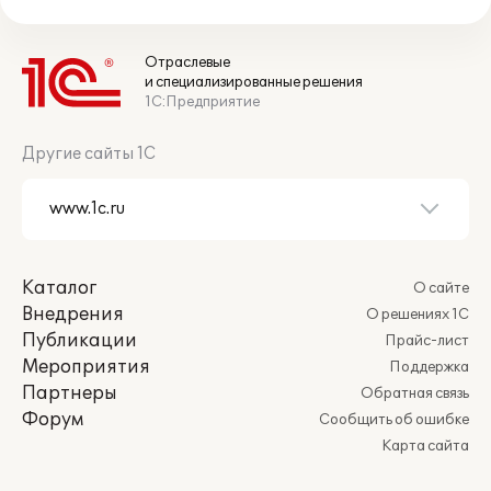
Отраслевые
и специализированные решения
1С:Предприятие
Другие сайты 1С
Каталог
О сайте
Внедрения
О решениях 1С
Публикации
Прайс-лист
Мероприятия
Поддержка
Партнеры
Обратная связь
Форум
Сообщить об ошибке
Карта сайта