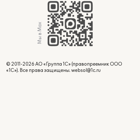
Мы в Max
© 2011-2026 АО «Группа 1С» (правопреемник ООО
«1С»). Все права защищены.
websol@1c.ru