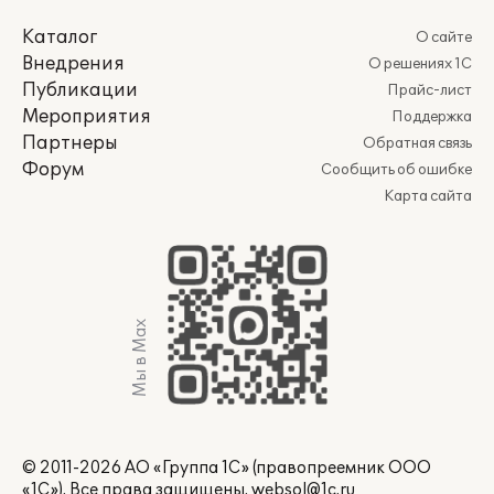
Каталог
О сайте
Внедрения
О решениях 1С
Публикации
Прайс-лист
Мероприятия
Поддержка
Партнеры
Обратная связь
Форум
Сообщить об ошибке
Карта сайта
Мы в Max
© 2011-2026 АО «Группа 1С» (правопреемник ООО
«1С»). Все права защищены.
websol@1c.ru