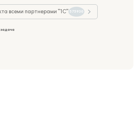
та всеми партнерами "1С"
575930
 задача