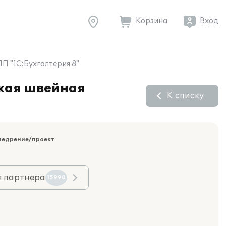
Корзина
Вход
П "1С:Бухгалтерия 8"
ская швейная
К списку
недрение/проект
я партнера
15990