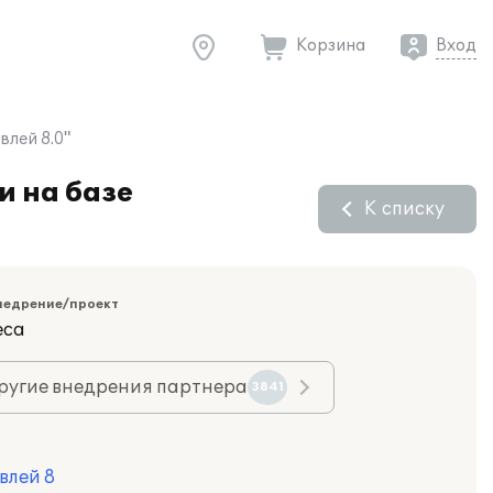
Корзина
Вход
лей 8.0"
и на базе
К списку
недрение/проект
еса
ругие внедрения партнера
3841
влей 8