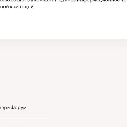
олило создать в компании единое информационное пр
ной командой.
неры
Форум