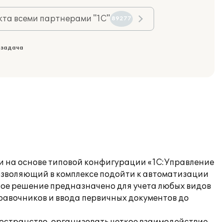
та всеми партнерами "1С"
89277
 задача
и на основе типовой конфигурации «1С:Управление
озволяющий в комплексе подойти к автоматизации
ное решение предназначено для учета любых видов
равочников и ввода первичных документов до