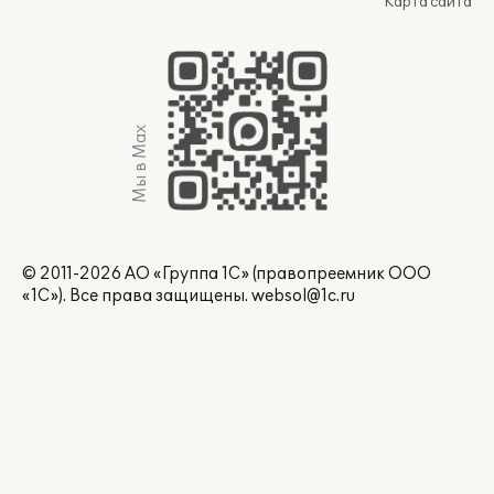
Карта сайта
Мы в Max
© 2011-2026 АО «Группа 1С» (правопреемник ООО
«1С»). Все права защищены.
websol@1c.ru