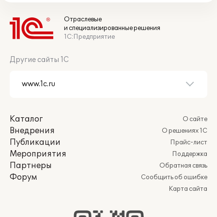
Отраслевые
и специализированные решения
1С:Предприятие
Другие сайты 1С
Каталог
О сайте
Внедрения
О решениях 1С
Публикации
Прайс-лист
Мероприятия
Поддержка
Партнеры
Обратная связь
Форум
Сообщить об ошибке
Карта сайта