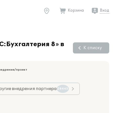
Корзина
Вход
С:Бухгалтерия 8» в
К списку
недрение/проект
ругие внедрения партнера
28445