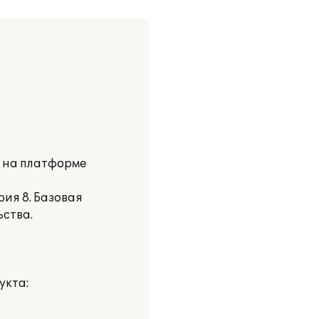
и на платформе
ия 8. Базовая
ьства.
укта: