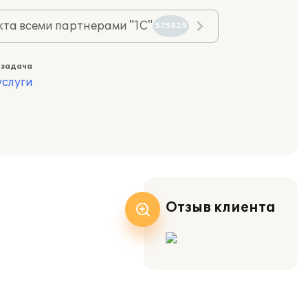
та всеми партнерами "1С"
575825
 задача
слуги
Отзыв клиента