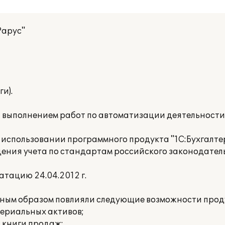
Рарус"
и).
а выполнением работ по автоматизации деятельност
использовании программного продукта "1С:Бухгалтер
дения учета по стандартам российского законодател
тацию 24.04.2012 г.
вным образом повлияли следующие возможности прод
териальных активов;
и книги продаж;