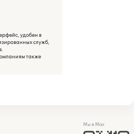
ерфейс, удобен в
изированных служб,
.
компаниям также
Мы в Max