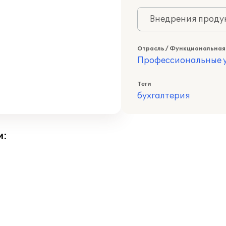
Внедрения продук
Отрасль / Функциональная
Профессиональные у
Теги
бухгалтерия
и: