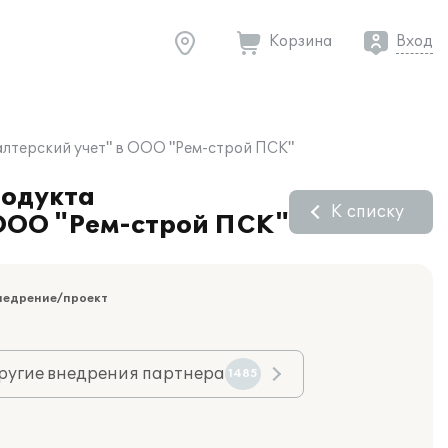
Корзина
Вход
алтерский учет" в ООО "Рем-строй ПСК"
родукта
К списку
 ООО "Рем-строй ПСК"
недрение/проект
ругие внедрения партнера
1485