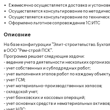
Ежемесячно осуществляется доставка и установк
Осуществляется консультирование по методичес
Осуществляется консультирование по техническ
Оформлено льготное сопровождение 1С:ИТС
Описание
На базе конфигурации "Элит-строительство. Бухга
в ООО "Рем-строй ПСК".
Программа решает следующие задачи:
- ведение учета деятельности нескольких организа
- учет собственных и субподрядных работ;
- учет выполнения этапов работ по каждому объекту
- учет ГСМ;
- учет материально-производственных запасов;
- складской учет;
- учет банковских и кассовых операций;
- учет основных средств и нематериальных активов
- учет НДС;