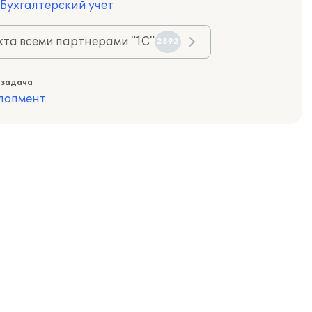
 Бухгалтерский учет
та всеми партнерами "1С"
2892
 задача
лопмент