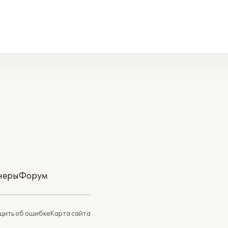
неры
Форум
ить об ошибке
Карта сайта