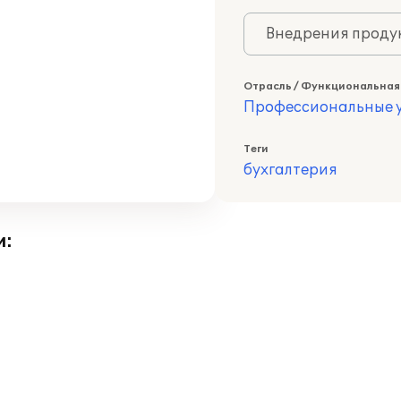
Внедрения продук
Отрасль / Функциональная
Профессиональные у
Теги
бухгалтерия
и: