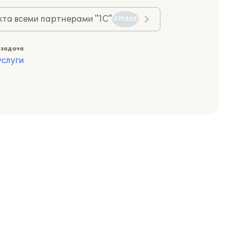
та всеми партнерами "1С"
575825
 задача
слуги