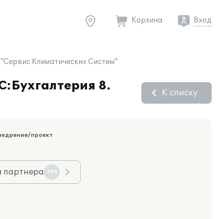
Корзина
Вход
 "Сервис Климатических Систем"
С:Бухгалтерия 8.
К списку
недрение/проект
я партнера
795