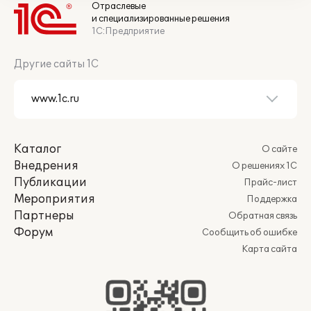
Отраслевые
и специализированные решения
1С:Предприятие
Другие сайты 1С
Каталог
О сайте
Внедрения
О решениях 1С
Публикации
Прайс-лист
Мероприятия
Поддержка
Партнеры
Обратная связь
Форум
Сообщить об ошибке
Карта сайта