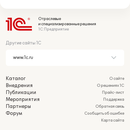
Отраслевые
и специализированные решения
1С:Предприятие
Другие сайты 1С
Каталог
О сайте
Внедрения
О решениях 1С
Публикации
Прайс-лист
Мероприятия
Поддержка
Партнеры
Обратная связь
Форум
Сообщить об ошибке
Карта сайта