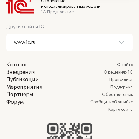
Отраслевые
и специализированные решения
1С:Предприятие
Другие сайты 1С
Каталог
О сайте
Внедрения
О решениях 1С
Публикации
Прайс-лист
Мероприятия
Поддержка
Партнеры
Обратная связь
Форум
Сообщить об ошибке
Карта сайта