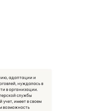
нию, адаптации и
говлей, нуждалась в
ти в организации.
лтерской службы
учет, имеет в своем
ем возможность