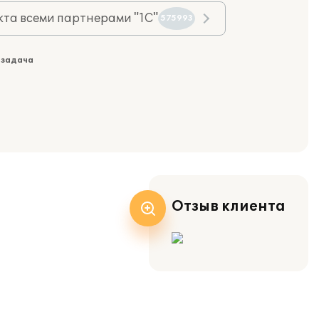
та всеми партнерами "1С"
575993
 задача
Отзыв клиента