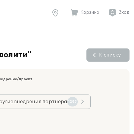
Корзина
Вход
Кволити"
К списку
недрение/проект
ругие внедрения партнера
1283