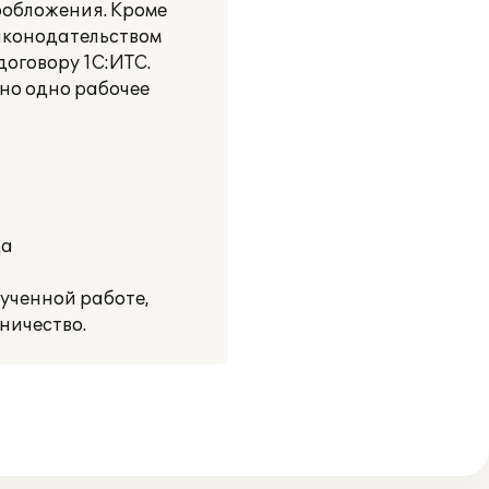
ообложения. Кроме
законодательством
договору 1С:ИТС.
но одно рабочее
да
ученной работе,
ничество.