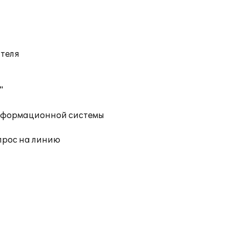
ателя
"
информационной системы
прос на линию