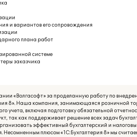
ика
изации
ния и вариантов его сопровождения
изации
дарного плана работ
изированной системе
ютеры заказчика
нии «Волгасофт» за проделанную работу по внедре
ия 8». Наша компания, занимающаяся розничной тор
го учета, включая подготовку обязательной отчетнос
т, так как поддерживает решение всех задач бухга
ганизовать эффективный бухгалтерский и налоговый 
я. Несомненным плюсом «1С:Бухгалтерия 8» мы счита