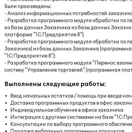
Были произведены:
- Анализ информационных потребностей заказчика
- Разработка программного модуля обработки по пе
из базы данных Заказчика из базы данных Заказчик
платформа "1С:Предприятие 8");
- Разработка программного модуля обработки по п
Заказчика) из базы данных Заказчика (программная
"1С:Предприятие 8");
- Разработка программного модуля "Перенос взаим
систему "Управление торговлей" (программная пла
Выполнены следующие работы:
Ввод начальных остатков / помощь при вводе на
Доставка программных продуктов в офис заказч
Индивидуальное обучение в офисе заказчика
Интеграция с другими системами на базе "1С:П
Консультации по выбору программного обеспече
Продажа выбранных программных продуктов