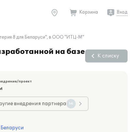
Корзина
Вход
терия 8 для Беларуси", в ООО "ИТЦ-М"
азработанной на базе
К списку
недрение/проект
м
ругие внедрения партнера
14
я Беларуси