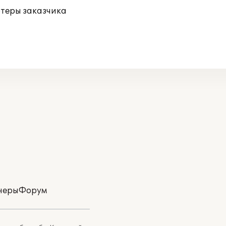
ютеры заказчика
неры
Форум