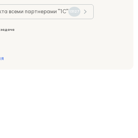
та всеми партнерами "1С"
15127
 задача
ия