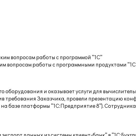
ким вопросам работы с программой "1С"
им вопросам работы с программными продуктами "1С
 оборудования и оказывает услуги для вычислительн
чив требования Заказчика, провели презентацию кон
 на базе платформы "1С:Предприятие 8"). Сотрудни
экспорт данных из системы клиент-банк" в "1С:Бухгал