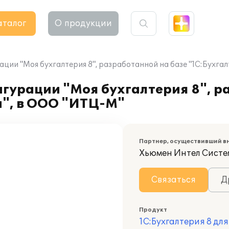
аталог
О продукции
ии "Моя бухгалтерия 8", разработанной на базе "1С:Бухгал
гурации "Моя бухгалтерия 8", р
и", в ООО "ИТЦ-М"
Партнер, осуществивший в
Хьюмен Интел Систе
Связаться
Д
Продукт
1С:Бухгалтерия 8 дл