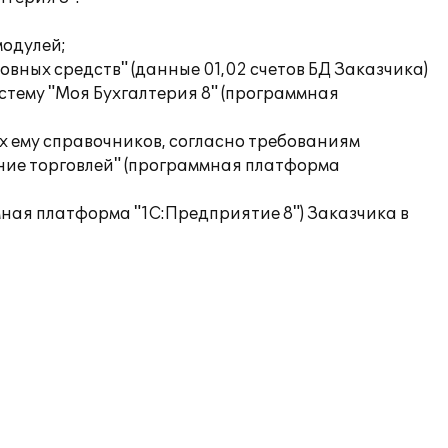
модулей;
овных средств" (данные 01,02 счетов БД Заказчика)
истему "Моя Бухгалтерия 8" (программная
х ему справочников, согласно требованиям
ение торговлей" (программная платформа
мная платформа "1С:Предприятие 8") Заказчика в