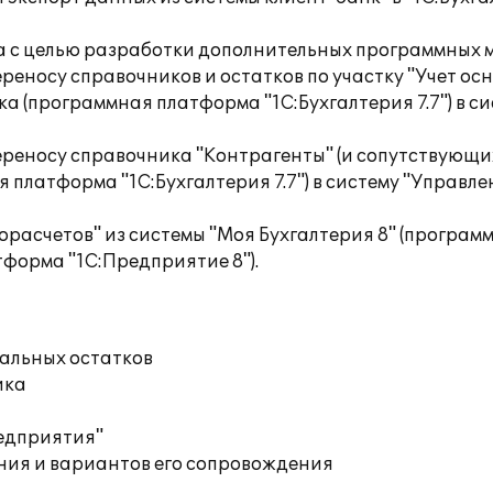
 с целью разработки дополнительных программных 
реносу справочников и остатков по участку "Учет осн
а (программная платформа "1С:Бухгалтерия 7.7") в с
ереносу справочника "Контрагенты" (и сопутствующи
 платформа "1С:Бухгалтерия 7.7") в систему "Управл
орасчетов" из системы "Моя Бухгалтерия 8" (програм
тформа "1С:Предприятие 8").
чальных остатков
ика
редприятия"
ния и вариантов его сопровождения