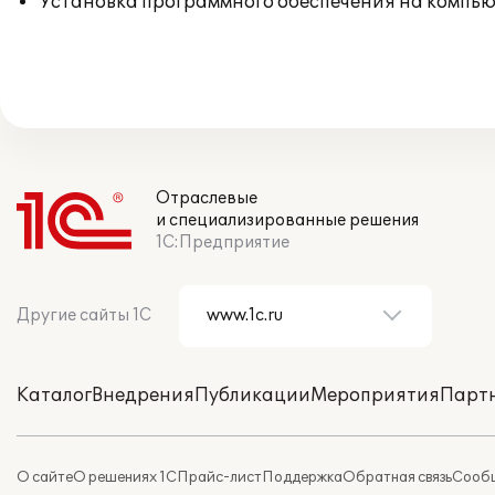
Установка программного обеспечения на компь
Отраслевые
и специализированные решения
1С:Предприятие
Другие сайты 1С
Каталог
Внедрения
Публикации
Мероприятия
Парт
О сайте
О решениях 1С
Прайс-лист
Поддержка
Обратная связь
Сообщ