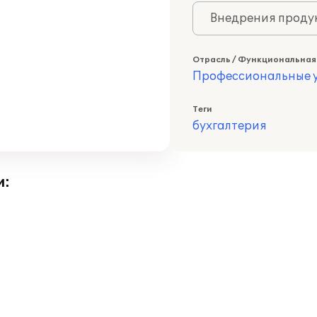
Внедрения продук
Отрасль / Функциональная
Профессиональные у
Теги
бухгалтерия
и: