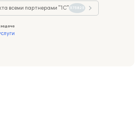
та всеми партнерами "1С"
575825
 задача
слуги