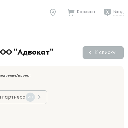
Корзина
Вход
ООО "Адвокат"
К списку
недрение/проект
я партнера
211