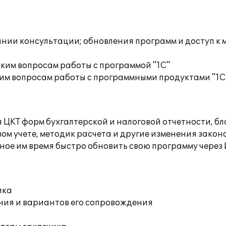
инии консультации; обновления программ и доступ к
ким вопросам работы с программой "1С"
им вопросам работы с программными продуктами "1С
я ЦКТ форм бухгалтерской и налоговой отчетности, б
ом учете, методик расчета и другие изменения закон
ное им время быстро обновить свою программу через
ика
ния и вариантов его сопровождения