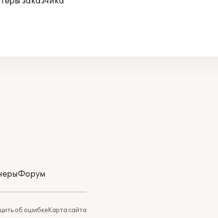
ютеры заказчика
неры
Форум
ить об ошибке
Карта сайта