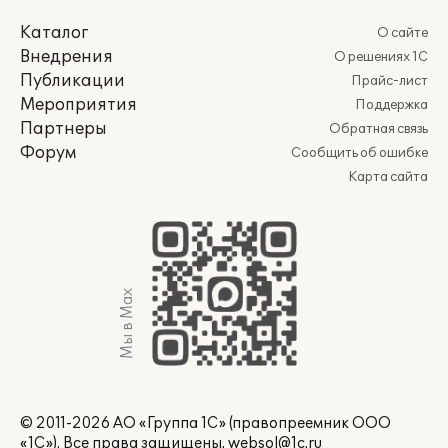
Каталог
О сайте
Внедрения
О решениях 1С
Публикации
Прайс-лист
Мероприятия
Поддержка
Партнеры
Обратная связь
Форум
Сообщить об ошибке
Карта сайта
Мы в Max
© 2011-2026 АО «Группа 1С» (правопреемник ООО
«1С»). Все права защищены.
websol@1c.ru