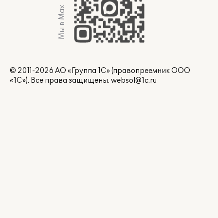
Мы в Max
© 2011-2026 АО «Группа 1С» (правопреемник ООО
«1С»). Все права защищены.
websol@1c.ru