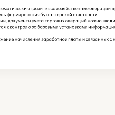
томатически отразить все хозяйственные операции п
ень формирования бухгалтерской отчетности.
ии, документы учета торговых операций можно ввод
ится к контролю за базовыми установками информац
ражение начисления заработной платы и связанных с 