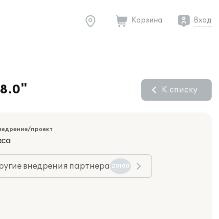
Корзина
Вход
8.0"
К списку
недрение/проект
еса
ругие внедрения партнера
20100