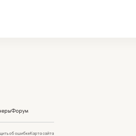
неры
Форум
ить об ошибке
Карта сайта