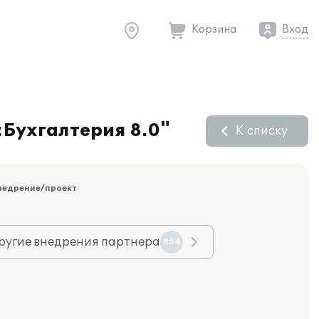
Корзина
Вход
:Бухгалтерия 8.0"
К списку
недрение/проект
ругие внедрения партнера
854