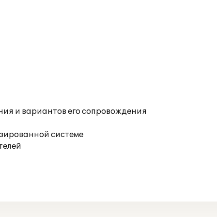
ния и вариантов его сопровождения
изированной системе
телей