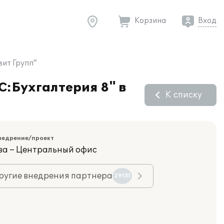
Корзина
Вход
вит Групп"
С:Бухгалтерия 8" в
К списку
недрение/проект
ва – Центральный офис
ругие внедрения партнера
29151