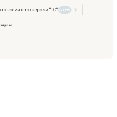
та всеми партнерами "1С"
575993
 задача