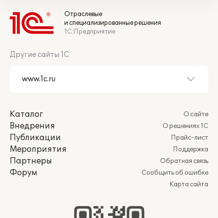
Отраслевые
и специализированные решения
1С:Предприятие
Другие сайты 1С
Каталог
О сайте
Внедрения
О решениях 1С
Публикации
Прайс-лист
Мероприятия
Поддержка
Партнеры
Обратная связь
Форум
Сообщить об ошибке
Карта сайта