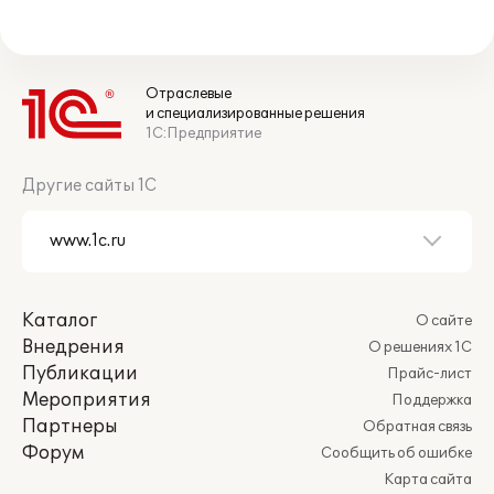
Отраслевые
и специализированные решения
1С:Предприятие
Другие сайты 1С
Каталог
О сайте
Внедрения
О решениях 1С
Публикации
Прайс-лист
Мероприятия
Поддержка
Партнеры
Обратная связь
Форум
Сообщить об ошибке
Карта сайта