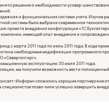
принято решение о необходимости усовер-шенствовани
ений.
дежная и функциональная система учета. Изучив ры
четной системы была выбрана современная технологи
цию проекта внедрения конфигурации «1С:Бухгалтери
 компании, имеющей опыт внедрения и сопровожден
иод с марта 2011 года по июль 2011 года. В ходе про
ботаны необходимые модификации программного про
О «Севергазторг».
ромышленную эксплуатацию 30 июля 2011 года.
изации, мы получили возможность вести полноценный
Консалт-Информ» сложились хорошие партнерские о
 специалистов позво-лили успешно завершить внедр