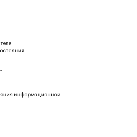
ателя
состояния
"
тояния информационной