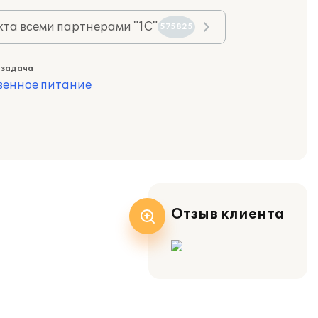
та всеми партнерами "1С"
575825
 задача
венное питание
Отзыв клиента