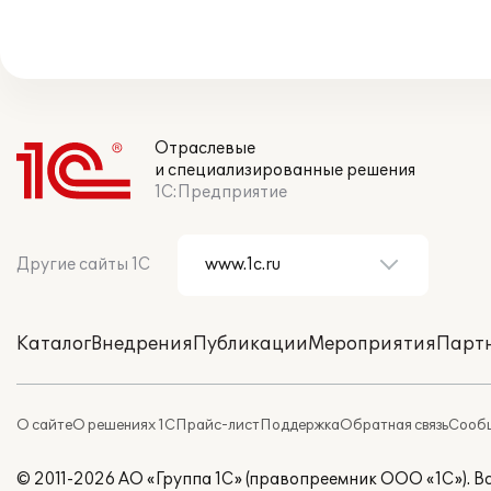
Отраслевые
и специализированные решения
1С:Предприятие
Другие сайты 1С
Каталог
Внедрения
Публикации
Мероприятия
Парт
О сайте
О решениях 1С
Прайс-лист
Поддержка
Обратная связь
Сообщ
© 2011-2026 АО «Группа 1С» (правопреемник ООО «1С»). 