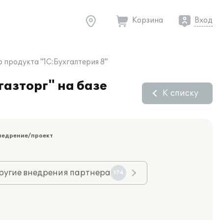
Корзина
Вход
 продукта "1С:Бухгалтерия 8"
газторг" на базе
К списку
недрение/проект
ругие внедрения партнера
174