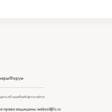
неры
Форум
ить об ошибке
Карта сайта
Все права защищены.
websol@1c.ru