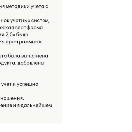
я методики учета с
нок учетных систем,
ческая платформа
я 2.0» было
ия про-граммных
екта была выполнена
дукта, добавлены
 учет и успешно
тношения.
ение и в дальнейшем