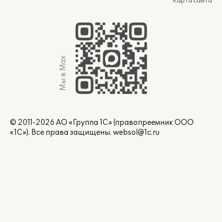
Карта сайта
Мы в Max
© 2011-2026 АО «Группа 1С» (правопреемник ООО
«1С»). Все права защищены.
websol@1c.ru