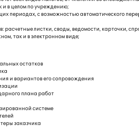
к и в целом по учреждению;
их периодах, с возможностью автоматического перер
расчетные листки, своды, ведомости, карточки, спра
ом, так и в электронном виде;
чальных остатков
ика
ния и вариантов его сопровождения
изации
дарного плана работ
изированной системе
телей
ютеры заказчика