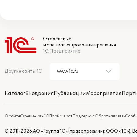
Отраслевые
и специализированные решения
1С:Предприятие
Другие сайты 1С
Каталог
Внедрения
Публикации
Мероприятия
Парт
О сайте
О решениях 1С
Прайс-лист
Поддержка
Обратная связь
Сообщ
© 2011-2026 АО «Группа 1С» (правопреемник ООО «1С»). 