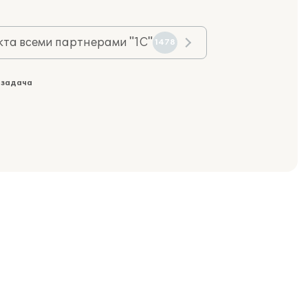
та всеми партнерами "1С"
1478
 задача