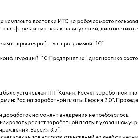
а комплекта поставки ИТС на рабочее место пользов
ю платформы и типовых конфигураций, диагностика 
ким вопросам работы с программой "1С"
 конфигураций "1С:Предприятие", диагностика сост
а было установлен ПП "Камин: Расчет заработной пла
амин: Расчет заработной платы. Версия 2.0". Провед
 доработок на момент внедрения не требовалось.
зировать расчет заработной платы в указанном учр
реждений. Версия 3.5".
чет всех видов налогов, отчислений во внебюджетн