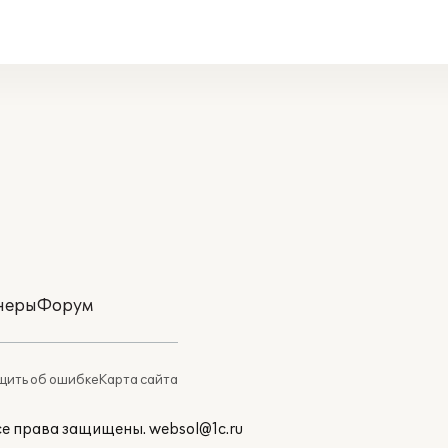
неры
Форум
ить об ошибке
Карта сайта
Все права защищены.
websol@1c.ru