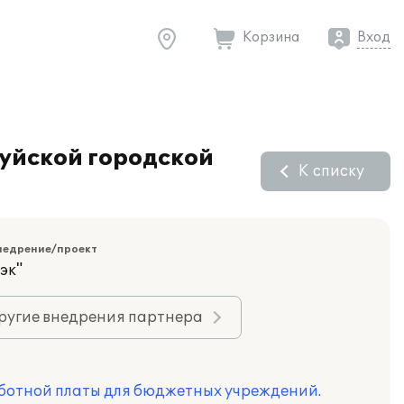
Корзина
Вход
Муйской городской
К списку
недрение/проект
эк"
ругие внедрения партнера
ботной платы для бюджетных учреждений.