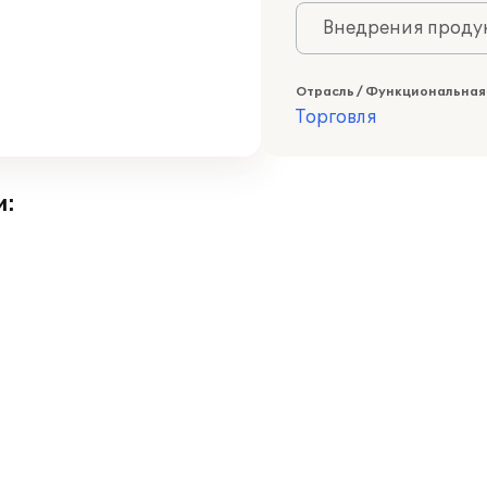
Внедрения продук
Отрасль / Функциональная
Торговля
и: